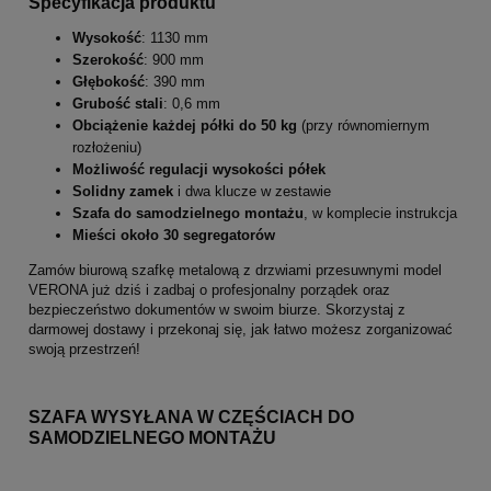
Specyfikacja produktu
Wysokość
: 1130 mm
Szerokość
: 900 mm
Głębokość
: 390 mm
Grubość stali
: 0,6 mm
Obciążenie każdej półki do 50 kg
(przy równomiernym
rozłożeniu)
Możliwość regulacji wysokości półek
Solidny zamek
i dwa klucze w zestawie
Szafa do samodzielnego montażu
, w komplecie instrukcja
Mieści około 30 segregatorów
Zamów biurową szafkę metalową z drzwiami przesuwnymi model
VERONA już dziś i zadbaj o profesjonalny porządek oraz
bezpieczeństwo dokumentów w swoim biurze. Skorzystaj z
darmowej dostawy i przekonaj się, jak łatwo możesz zorganizować
swoją przestrzeń!
SZAFA WYSYŁANA W CZĘŚCIACH DO
SAMODZIELNEGO MONTAŻU