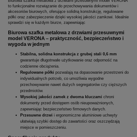
Biurowa szafka metalowa z drzwiami przesuwnymi model VERONA
to funkcjonalne rozwiązanie do przechowywania dokumentów i
akcesoriów biurowych, oferujące solidną konstrukcję, regulowane
półki oraz zabezpieczenie dzięki wysokiej jakości zamkowi. Idealnie
sprawdzi się w każdym biurze, zapewniając
Biurowa szafka metalowa z drzwiami przesuwnymi
model VERONA – praktyczność, bezpieczeństwo i
wygoda w jednym
Stabilna, solidna konstrukcja z grubej stali 0,6 mm
gwarantuje długotrwałe użytkowanie oraz odporność na
codzienne obciążenia.
Regulowane półki
pozwalają na dopasowanie przestrzeni do
indywidualnych potrzeb, co umożliwia wygodne
przechowywanie nawet dużych segregatorów czy cięższych
przedmiotów.
Wysokiej jakości zamek z dwoma kluczami
chroni
dokumenty przed dostępem osób nieupoważnionych,
zapewniając bezpieczeństwo firmowych danych.
Przesuwne drzwi
i ergonomiczne aluminiowe uchwyty
ułatwiają szybki dostęp do zawartości oraz oszczędzają
miejsce w pomieszczeniu.