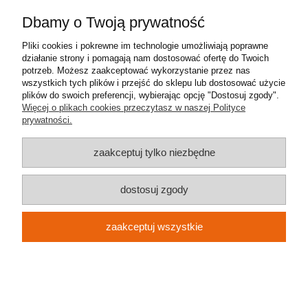
Dbamy o Twoją prywatność
Pliki cookies i pokrewne im technologie umożliwiają poprawne
działanie strony i pomagają nam dostosować ofertę do Twoich
potrzeb. Możesz zaakceptować wykorzystanie przez nas
wszystkich tych plików i przejść do sklepu lub dostosować użycie
Pomoc
plików do swoich preferencji, wybierając opcję "Dostosuj zgody".
Więcej o plikach cookies przeczytasz w naszej Polityce
prywatności.
Moje konto
zaakceptuj tylko niezbędne
Płatności i dostawa
dostosuj zgody
Informacje
O nas
zaakceptuj wszystkie
Metal-Meb Jakub Synowiec
| ul. św. Stanisława 31 | 32-040
Świątniki Górne | NIP: 9442233786 | REGON: 383006170 | e-mail:
metalmeb.sklep@gmail.com
| tel.
607 489 426