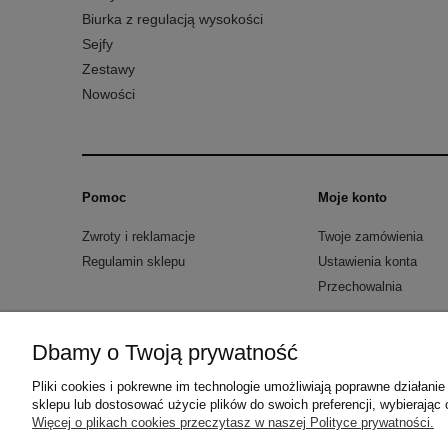
Biurka z regulacją wysokości
Sejfy
Zestawy
Nowości
Pomoc
Moje konto
Zwroty i reklamacje
Twoje zamówienia
Regulamin sklepu
Ustawienia konta
Przechowalnia
Metal-Meb Jakub Synowiec
| ul. św. Stanisła
Dbamy o Twoją prywatność
Pliki cookies i pokrewne im technologie umożliwiają poprawne działan
sklepu lub dostosować użycie plików do swoich preferencji, wybierając 
Więcej o plikach cookies przeczytasz w naszej Polityce prywatności.