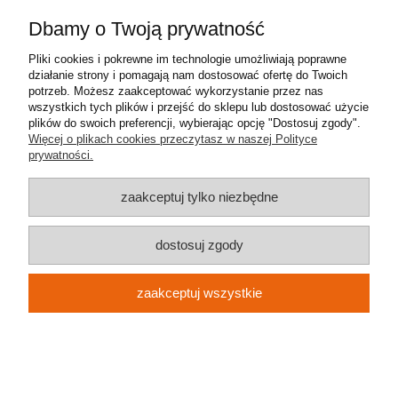
Pomoc
Dbamy o Twoją prywatność
Moje konto
Pliki cookies i pokrewne im technologie umożliwiają poprawne
działanie strony i pomagają nam dostosować ofertę do Twoich
Płatności i dostawa
potrzeb. Możesz zaakceptować wykorzystanie przez nas
wszystkich tych plików i przejść do sklepu lub dostosować użycie
plików do swoich preferencji, wybierając opcję "Dostosuj zgody".
Informacje
Więcej o plikach cookies przeczytasz w naszej Polityce
prywatności.
O nas
zaakceptuj tylko niezbędne
Metal-Meb Jakub Synowiec
| ul. św. Stanisława 31 | 32-040
dostosuj zgody
Świątniki Górne | NIP: 9442233786 | REGON: 383006170 | e-mail:
metalmeb.sklep@gmail.com
| tel.
607 489 426
zaakceptuj wszystkie
pokaż pełną wersję strony
Sklep internetowy Shoper.pl