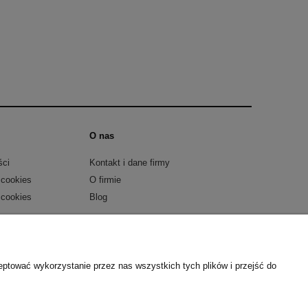
O nas
ści
Kontakt i dane firmy
 cookies
O firmie
 cookies
Blog
l:
metalmeb.sklep@gmail.com
| tel.
607 489 426
eptować wykorzystanie przez nas wszystkich tych plików i przejść do