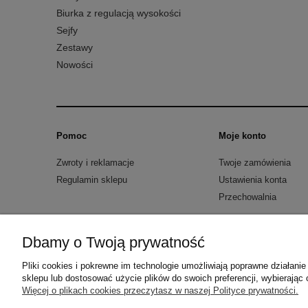
Biurka z regulacją wysokości
Sejfy
Zestawy
Nowości
Pomoc
Moje konto
Zwroty i reklamacje
Twoje zamówienia
Regulamin sklepu
Ustawienia konta
Przechowalnia
Metal-Meb Jakub Synowiec
| ul. św. Stanisła
Dbamy o Twoją prywatność
Pliki cookies i pokrewne im technologie umożliwiają poprawne działan
sklepu lub dostosować użycie plików do swoich preferencji, wybierając 
Więcej o plikach cookies przeczytasz w naszej Polityce prywatności.