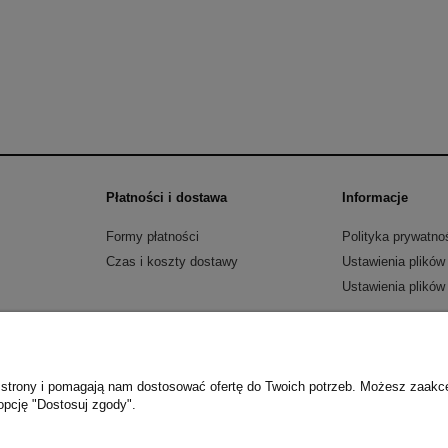
Płatności i dostawa
Informacje
Formy płatności
Polityka prywatno
Czas i koszty dostawy
Ustawienia plików
Ustawienia plików
wa 31 | 32-040 Świątniki Górne | NIP: 9442233786 | REGON: 383006170 | e-mai
Sklep internetowy Shoper.pl
ie strony i pomagają nam dostosować ofertę do Twoich potrzeb. Możesz zaakc
opcję "Dostosuj zgody".