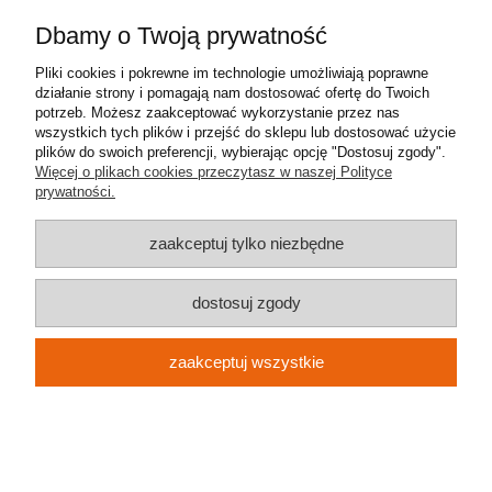
Pomoc
Dbamy o Twoją prywatność
Moje konto
Pliki cookies i pokrewne im technologie umożliwiają poprawne
działanie strony i pomagają nam dostosować ofertę do Twoich
Płatności i dostawa
potrzeb. Możesz zaakceptować wykorzystanie przez nas
wszystkich tych plików i przejść do sklepu lub dostosować użycie
plików do swoich preferencji, wybierając opcję "Dostosuj zgody".
Informacje
Więcej o plikach cookies przeczytasz w naszej Polityce
prywatności.
O nas
zaakceptuj tylko niezbędne
Metal-Meb Jakub Synowiec
| ul. św. Stanisława 31 | 32-040
dostosuj zgody
Świątniki Górne | NIP: 9442233786 | REGON: 383006170 | e-mail:
metalmeb.sklep@gmail.com
| tel.
607 489 426
zaakceptuj wszystkie
pokaż pełną wersję strony
Sklep internetowy Shoper.pl