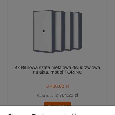
4x Biurowa szafa metalowa dwudrzwiowa
na akta, model TORINO
3 400,00 zł
2 764,23 zł
Cena netto:
do koszyka