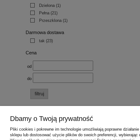
Dzielona
(1)
Pełna
(21)
Przeszklona
(1)
Darmowa dostawa
tak
(23)
Cena
od
do
filtruj
Dbamy o Twoją prywatność
Pliki cookies i pokrewne im technologie umożliwiają poprawne działan
Pomoc
Moje konto
sklepu lub dostosować użycie plików do swoich preferencji, wybierając 