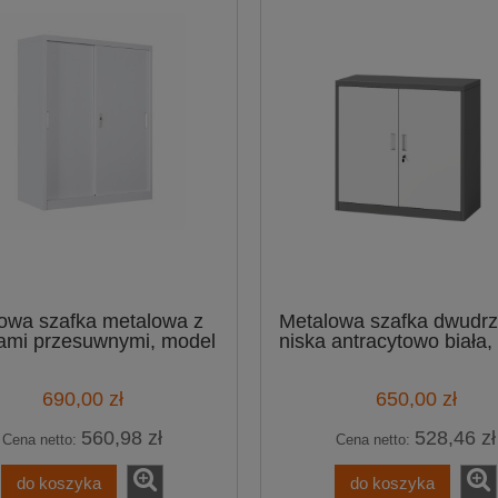
owa szafka metalowa z
Metalowa szafka dwudr
ami przesuwnymi, model
niska antracytowo biała,
VERONA
ASTI
690,00 zł
650,00 zł
560,98 zł
528,46 zł
Cena netto:
Cena netto:
do koszyka
do koszyka