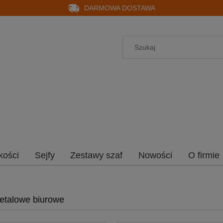
DARMOWA DOSTAWA
kości
Sejfy
Zestawy szaf
Nowości
O firmie
etalowe biurowe