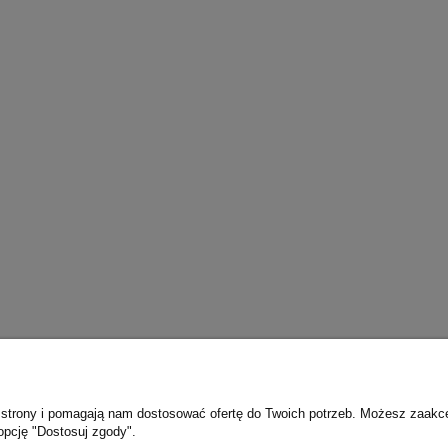
ie strony i pomagają nam dostosować ofertę do Twoich potrzeb. Możesz zaakc
Płatności i dostawa
Informacje
opcję "Dostosuj zgody".