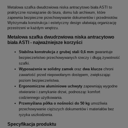
Metalowa szafka dwudrzwiowa niska antracytowo biała ASTI to
praktyczne rozwiązanie do biura, domu lub archiwum, które
zapewnia bezpieczne przechowywanie dokumentów i przedmiotów.
Wytrzymała konstrukcja i estetyczny design ułatwiają organizację
przestrzeni w każdym wnętrzu.
Metalowa szafka dwudrzwiowa niska antracytowo
biała ASTI - najważniejsze korzyści
Stabilna konstrukcja z grubej stali 0,6 mm
gwarantuje
bezpieczeństwo przechowywanych rzeczy i długą żywotność
szafki.
Wyposażenie w solidny zamek
oraz
dwa klucze
chroni
zawartość przed niepowołanym dostępem, zwiększając
poziom bezpieczeństwa.
Ergonomiczne aluminiowe uchwyty
zapewniają wygodne
otwieranie i zamykanie drzwi, podnosząc komfort
codziennego użytkowania.
Przemyślana półka o nośności do 50 kg
umożliwia
przechowywanie cięższych dokumentów i materiałów bez
ryzyka uszkodzenia.
Specyfikacja produktu