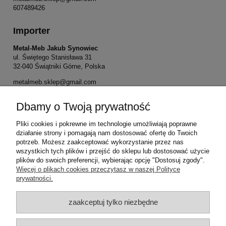
607489426
Importer
Metal-Meb Jakub Synowiec
ul. Świętego Stanisława 31
32-040 Świątniki Górne, Polska
metalmeb.sklep@gmail.com
607489426
Dbamy o Twoją prywatność
Pliki cookies i pokrewne im technologie umożliwiają poprawne
Pomoc
działanie strony i pomagają nam dostosować ofertę do Twoich
potrzeb. Możesz zaakceptować wykorzystanie przez nas
wszystkich tych plików i przejść do sklepu lub dostosować użycie
Moje konto
plików do swoich preferencji, wybierając opcję "Dostosuj zgody".
Więcej o plikach cookies przeczytasz w naszej Polityce
Płatności i dostawa
prywatności.
zaakceptuj tylko niezbędne
Informacje