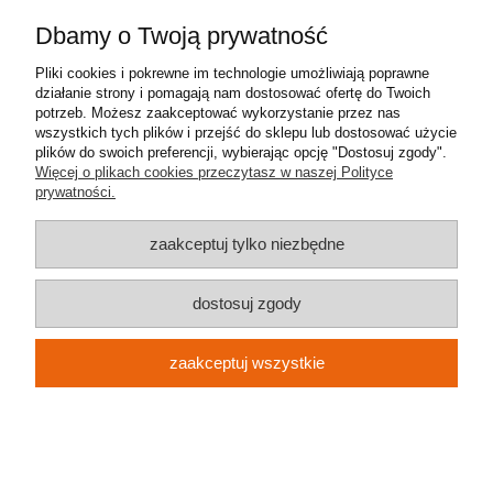
Pomoc
Dbamy o Twoją prywatność
Moje konto
Pliki cookies i pokrewne im technologie umożliwiają poprawne
działanie strony i pomagają nam dostosować ofertę do Twoich
Płatności i dostawa
potrzeb. Możesz zaakceptować wykorzystanie przez nas
wszystkich tych plików i przejść do sklepu lub dostosować użycie
plików do swoich preferencji, wybierając opcję "Dostosuj zgody".
Informacje
Więcej o plikach cookies przeczytasz w naszej Polityce
prywatności.
O nas
zaakceptuj tylko niezbędne
Metal-Meb Jakub Synowiec
| ul. św. Stanisława 31 | 32-040
dostosuj zgody
Świątniki Górne | NIP: 9442233786 | REGON: 383006170 | e-mail:
metalmeb.sklep@gmail.com
| tel.
607 489 426
zaakceptuj wszystkie
pokaż pełną wersję strony
Sklep internetowy Shoper.pl