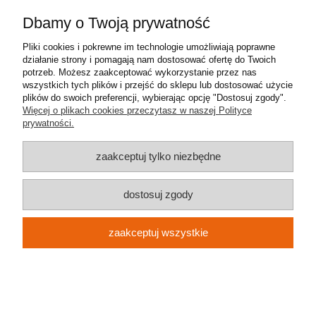
Pomoc
Dbamy o Twoją prywatność
Moje konto
Pliki cookies i pokrewne im technologie umożliwiają poprawne
działanie strony i pomagają nam dostosować ofertę do Twoich
Płatności i dostawa
potrzeb. Możesz zaakceptować wykorzystanie przez nas
wszystkich tych plików i przejść do sklepu lub dostosować użycie
plików do swoich preferencji, wybierając opcję "Dostosuj zgody".
Informacje
Więcej o plikach cookies przeczytasz w naszej Polityce
prywatności.
O nas
zaakceptuj tylko niezbędne
Metal-Meb Jakub Synowiec
| ul. św. Stanisława 31 | 32-040
dostosuj zgody
Świątniki Górne | NIP: 9442233786 | REGON: 383006170 | e-mail:
metalmeb.sklep@gmail.com
| tel.
607 489 426
zaakceptuj wszystkie
pokaż pełną wersję strony
Sklep internetowy Shoper.pl