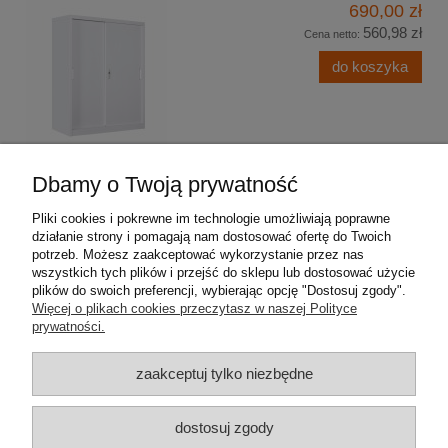
690,00 zł
560,98 zł
Cena netto:
do koszyka
Dbamy o Twoją prywatność
Pliki cookies i pokrewne im technologie umożliwiają poprawne
Pomoc
działanie strony i pomagają nam dostosować ofertę do Twoich
potrzeb. Możesz zaakceptować wykorzystanie przez nas
wszystkich tych plików i przejść do sklepu lub dostosować użycie
Moje konto
plików do swoich preferencji, wybierając opcję "Dostosuj zgody".
Więcej o plikach cookies przeczytasz w naszej Polityce
Płatności i dostawa
prywatności.
zaakceptuj tylko niezbędne
Informacje
O nas
dostosuj zgody