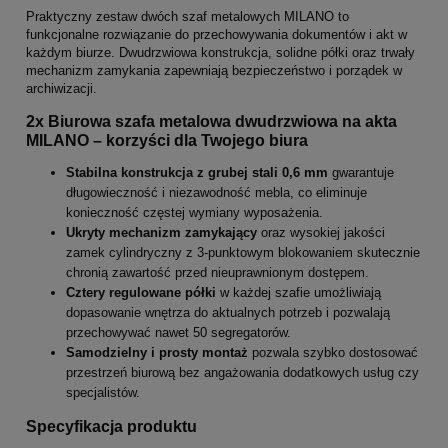
Praktyczny zestaw dwóch szaf metalowych MILANO to
funkcjonalne rozwiązanie do przechowywania dokumentów i akt w
każdym biurze. Dwudrzwiowa konstrukcja, solidne półki oraz trwały
mechanizm zamykania zapewniają bezpieczeństwo i porządek w
archiwizacji.
2x Biurowa szafa metalowa dwudrzwiowa na akta
MILANO – korzyści dla Twojego biura
Stabilna konstrukcja z grubej stali 0,6 mm
gwarantuje
długowieczność i niezawodność mebla, co eliminuje
konieczność częstej wymiany wyposażenia.
Ukryty mechanizm zamykający
oraz wysokiej jakości
zamek cylindryczny z 3-punktowym blokowaniem skutecznie
chronią zawartość przed nieuprawnionym dostępem.
Cztery regulowane półki
w każdej szafie umożliwiają
dopasowanie wnętrza do aktualnych potrzeb i pozwalają
przechowywać nawet 50 segregatorów.
Samodzielny i prosty montaż
pozwala szybko dostosować
przestrzeń biurową bez angażowania dodatkowych usług czy
specjalistów.
Specyfikacja produktu