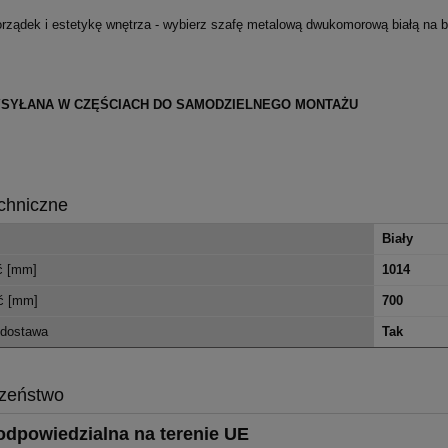
orządek i estetykę wnętrza - wybierz szafę metalową dwukomorową białą na bu
YSYŁANA W CZĘŚCIACH DO SAMODZIELNEGO MONTAŻU
chniczne
Biały
ć [mm]
1014
ć [mm]
700
dostawa
Tak
zeństwo
dpowiedzialna na terenie UE