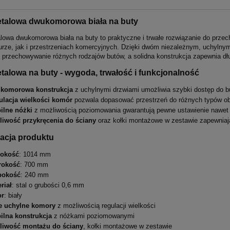
etalowa dwukomorowa biała na buty
lowa dwukomorowa biała na buty to praktyczne i trwałe rozwiązanie do prz
urze, jak i przestrzeniach komercyjnych. Dzięki dwóm niezależnym, uchylny
 przechowywanie różnych rodzajów butów, a solidna konstrukcja zapewnia dł
talowa na buty - wygoda, trwałość i funkcjonalność
komorowa konstrukcja
z uchylnymi drzwiami umożliwia szybki dostęp do but
ulacja wielkości komór
pozwala dopasować przestrzeń do różnych typów ob
ilne nóżki
z możliwością poziomowania gwarantują pewne ustawienie nawet 
liwość przykręcenia do ściany
oraz kołki montażowe w zestawie zapewniaj
acja produktu
okość
: 1014 mm
rokość
: 700 mm
bokość
: 240 mm
riał
: stal o grubości 0,6 mm
or
: biały
e uchylne komory
z możliwością regulacji wielkości
ilna konstrukcja
z nóżkami poziomowanymi
liwość montażu do ściany
, kołki montażowe w zestawie