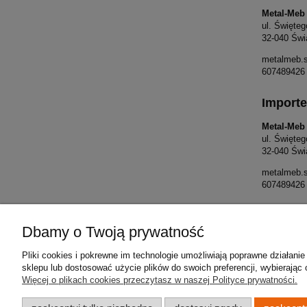
Metal-Meb
ul. Święteg
32-040 Świ
metalmeb.
607489426
Importe
Metal-Meb
ul. Święteg
32-040 Świ
metalmeb.
607489426
Dbamy o Twoją prywatność
Pliki cookies i pokrewne im technologie umożliwiają poprawne działan
Pomoc
Moje konto
sklepu lub dostosować użycie plików do swoich preferencji, wybierając 
Więcej o plikach cookies przeczytasz w naszej Polityce prywatności.
Zwroty i reklamacje
Twoje zamówienia
Regulamin sklepu
Ustawienia konta