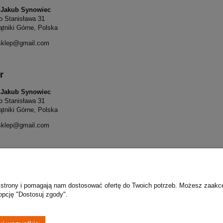
 Jakub Synowiec
o Stanisława 31
ątniki Górne, Polska
sklep@gmail.com
r
 Jakub Synowiec
o Stanisława 31
ątniki Górne, Polska
sklep@gmail.com
ie strony i pomagają nam dostosować ofertę do Twoich potrzeb. Możesz zaakc
Płatności i dostawa
Informacje
opcję "Dostosuj zgody".
Formy płatności
Polityka prywatno
Czas i koszty dostawy
Ustawienia plików