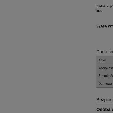
Zadbaj o p
lata.
SZAFA W
Dane te
Kolor
Wysokoś
Szerokoś
Darmowa 
Bezpiec
Osoba o