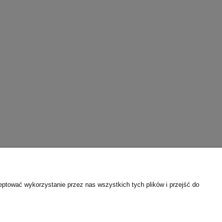
eptować wykorzystanie przez nas wszystkich tych plików i przejść do
O nas
ści
Kontakt i dane firmy
 cookies
O firmie