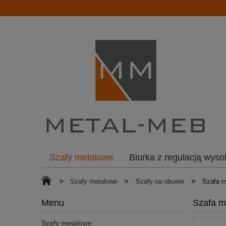
Szafy metalowe
Biurka z regulacją wyso
»
»
»
Szafy metalowe
Szafy na obuwie
Szafa m
Menu
Szafa m
Szafy metalowe