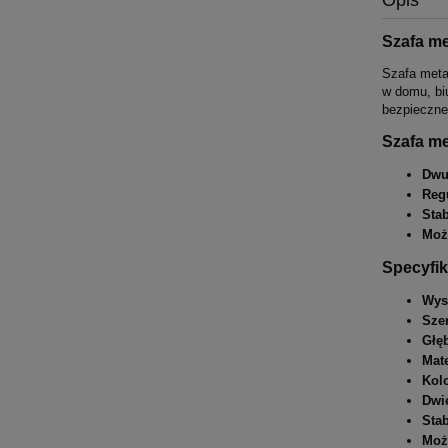
Szafa m
Szafa meta
w domu, bi
bezpieczne
Szafa me
Dwu
Reg
Stab
Moż
Specyfik
Wys
Sze
Głę
Mate
Kol
Dwi
Stab
Moż