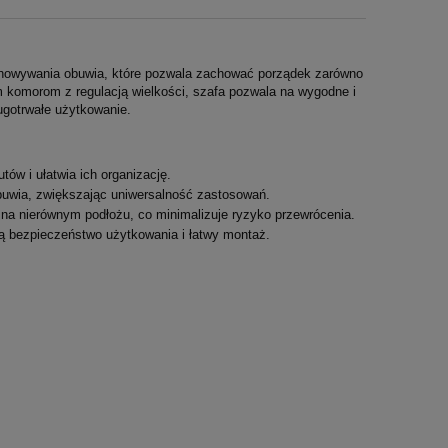
echowywania obuwia, które pozwala zachować porządek zarówno
m komorom z regulacją wielkości, szafa pozwala na wygodne i
ugotrwałe użytkowanie.
ów i ułatwia ich organizację.
uwia, zwiększając uniwersalność zastosowań.
na nierównym podłożu, co minimalizuje ryzyko przewrócenia.
ą bezpieczeństwo użytkowania i łatwy montaż.