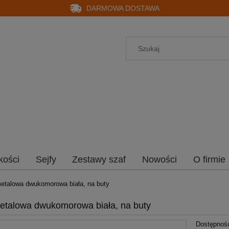
DARMOWA DOSTAWA
kości
Sejfy
Zestawy szaf
Nowości
O firmie
etalowa dwukomorowa biała, na buty
etalowa dwukomorowa biała, na buty
Dostępnoś