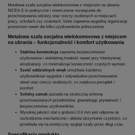
Metalowa szafa socjalna wielokomorowa z miejscem na ubrania
NICEA-S to praktyczne i nowoczesne rozwiązanie do
przechowywania odzieży oraz rzeczy osobistych w miejscach
pracy, szkołach czy szatniach, które zapewnia wygodną organizację
przestrzeni nawet dla kilku użytkowników jednocześnie.
Metalowa szafa socjalna wielokomorowa z miejscem
na ubrania – funkcjonalność i komfort użytkowania
Stabilna konstrukcja
zapewnia bezpieczeństwo
użytkowania i wieloletnią trwałość nawet przy intensywnej
eksploatacji, co minimalizuje konieczność częstych wymian.
Sześć oddzielnych wnęk
umożliwia każdemu
użytkownikowi wygodne i indywidualne przechowywanie
ubrań oraz rzeczy osobistych, co zwiększa porządek i
komfort.
Solidny zamek
pozwala na skuteczną ochronę
przechowywanych przedmiotów, gwarantując prywatność i
bezpieczeństwo użytkowników.
Wysokiej jakości stal o grubości 0,6 mm jest odporna na
uszkodzenia mechaniczne i ułatwia utrzymanie czystości, co
przekłada się na estetyczny wygląd szafy przez długi czas.
Specyfikacja produktu