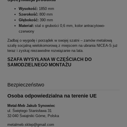
Wysokość:
1850 mm
Szerokość:
800 mm
Głębokość:
390 mm
Materiał:
stal o grubości 0,6 mm, kolor antracytowo-
czerwony
Zadbaj o wygodę i porządek w swojej szatni – zamów metalową
szafę socjalną wielokomorową z miejscem na ubrania NICEA-S już
teraz i zyskaj niezawodne rozwiązanie na lata.
SZAFA WYSYŁANA W CZĘŚCIACH DO
SAMODZIELNEGO MONTAŻU
Bezpieczeństwo
Osoba odpowiedzialna na terenie UE
Metal-Meb Jakub Synowiec
ul. Świętego Stanisława 31
32-040 Świątniki Górne, Polska
metalmeb.sklep@gmail.com