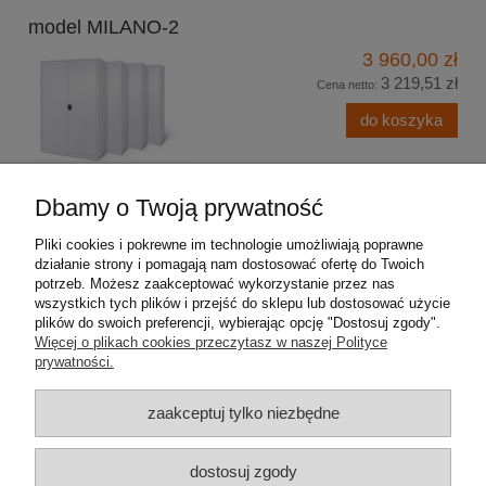
model MILANO-2
3 960,00 zł
3 219,51 zł
Cena netto:
do koszyka
Dbamy o Twoją prywatność
Pliki cookies i pokrewne im technologie umożliwiają poprawne
Pomoc
działanie strony i pomagają nam dostosować ofertę do Twoich
potrzeb. Możesz zaakceptować wykorzystanie przez nas
wszystkich tych plików i przejść do sklepu lub dostosować użycie
Moje konto
plików do swoich preferencji, wybierając opcję "Dostosuj zgody".
Więcej o plikach cookies przeczytasz w naszej Polityce
Płatności i dostawa
prywatności.
zaakceptuj tylko niezbędne
Informacje
O nas
dostosuj zgody