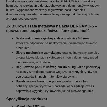
Dwudrzwiowa szafa metalowa na akta BERGAMO-S to solidne i
bezpieczne rozwiązanie do przechowywania dokumentów w każdym
biurze. Wyposażona w cztery regulowane półki i zamek z
dwupunktową blokadą, zapewnia łatwy dostęp i skuteczną ochronę
akt oraz segregatorów.
2x Biurowa szafa metalowa na akta BERGAMO-S –
sprawdzone bezpieczeństwo i funkcjonalność
Szafa wykonana z grubej stali o grubości 0,6 mm
zwiększa odporność na uszkodzenia, gwarantując trwałość
przez lata.
Ukryty mechanizm zamykający
oraz cylindryczny zamek z
dwupunktową blokadą skutecznie chronią dokumenty przed
nieuprawnionym dostępem.
Regulowane półki z udźwigiem do 50 kg każda
pozwalają
na elastyczne dostosowanie wnętrza do różnych typów akt,
segregatorów i innych materiałów biurowych.
Dwudrzwiowa konstrukcja
oraz prosty montaż bez
potrzeby specjalistycznych narzędzi oszczędzają czas i
zapewniają wygodę użytkowania już od pierwszego dnia.
Specyfikacja produktu
Wysokość:
1450 mm