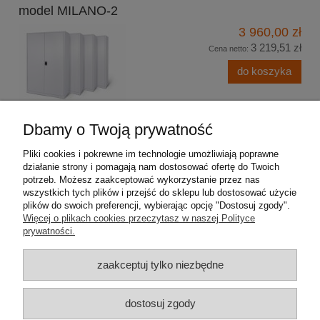
model MILANO-2
3 960,00 zł
3 219,51 zł
Cena netto:
do koszyka
Dbamy o Twoją prywatność
Pliki cookies i pokrewne im technologie umożliwiają poprawne
Pomoc
działanie strony i pomagają nam dostosować ofertę do Twoich
potrzeb. Możesz zaakceptować wykorzystanie przez nas
wszystkich tych plików i przejść do sklepu lub dostosować użycie
Moje konto
plików do swoich preferencji, wybierając opcję "Dostosuj zgody".
Więcej o plikach cookies przeczytasz w naszej Polityce
Płatności i dostawa
prywatności.
zaakceptuj tylko niezbędne
Informacje
O nas
dostosuj zgody