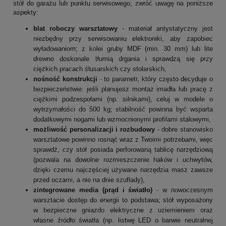
stół do garażu lub punktu serwisowego, zwróć uwagę na poniższe
aspekty:
blat roboczy warsztatowy
- materiał antystatyczny jest
niezbędny przy serwisowaniu elektroniki, aby zapobiec
wyładowaniom; z kolei gruby MDF (min. 30 mm) lub lite
drewno doskonale tłumią drgania i sprawdzą się przy
ciężkich pracach ślusarskich czy stolarskich,
nośność konstrukcji
- to parametr, który często decyduje o
bezpieczeństwie: jeśli planujesz montaż imadła lub pracę z
ciężkimi podzespołami (np. silnikami), celuj w modele o
wytrzymałości do 500 kg; stabilność powinna być wsparta
dodatkowymi nogami lub wzmocnionymi profilami stalowymi,
możliwość personalizacji i rozbudowy
- dobre stanowisko
warsztatowe powinno rosnąć wraz z Twoimi potrzebami, więc
sprawdź, czy stół posiada perforowaną tablicę narzędziową
(pozwala na dowolne rozmieszczenie haków i uchwytów,
dzięki czemu najczęściej używane narzędzia masz zawsze
przed oczami, a nie na dnie szuflady),
zintegrowane media (prąd i światło)
- w nowoczesnym
warsztacie dostęp do energii to podstawa; stół wyposażony
w bezpieczne gniazdo elektryczne z uziemieniem oraz
własne źródło światła (np. listwę LED o barwie neutralnej