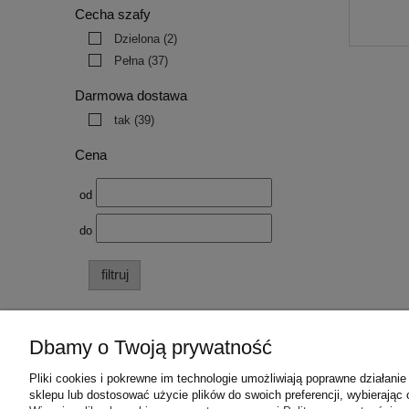
Cecha szafy
Dzielona
(2)
Pełna
(37)
Darmowa dostawa
tak
(39)
Cena
od
do
filtruj
Dbamy o Twoją prywatność
Pliki cookies i pokrewne im technologie umożliwiają poprawne działan
Pomoc
Moje konto
sklepu lub dostosować użycie plików do swoich preferencji, wybierając 