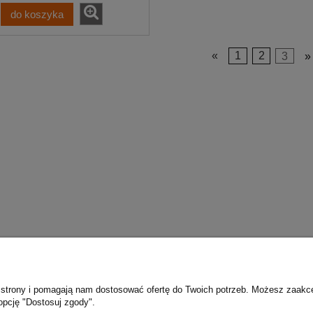
do koszyka
«
1
2
3
»
ie strony i pomagają nam dostosować ofertę do Twoich potrzeb. Możesz zaakc
Płatności i dostawa
Informacje
opcję "Dostosuj zgody".