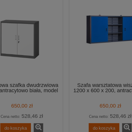
owa szafka dwudrzwiowa
Szafa warsztatowa wis
 antracytowo biała, model
1200 x 600 x 200, antra
ASTI
niebieska
650,00 zł
650,00 zł
528,46 zł
528,46 zł
Cena netto:
Cena netto:
do koszyka
do koszyka